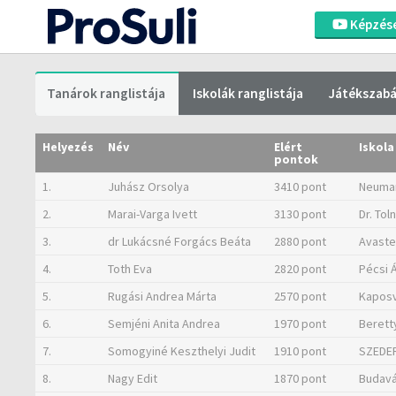
Képzés
Tanárok ranglistája
Iskolák ranglistája
Játékszabá
Helyezés
Név
Elért
Iskola
pontok
1.
Juhász Orsolya
3410 pont
Neuman
2.
Marai-Varga Ivett
3130 pont
Dr. Tol
3.
dr Lukácsné Forgács Beáta
2880 pont
Avaste
4.
Toth Eva
2820 pont
Pécsi 
5.
Rugási Andrea Márta
2570 pont
Kaposv
6.
Semjéni Anita Andrea
1970 pont
Berett
7.
Somogyiné Keszthelyi Judit
1910 pont
SZEDE
8.
Nagy Edit
1870 pont
Budavár