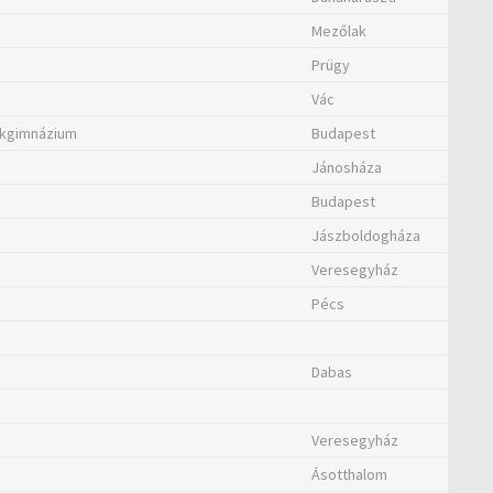
Mezőlak
Prügy
Vác
akgimnázium
Budapest
Jánosháza
Budapest
Jászboldogháza
Veresegyház
Pécs
Dabas
Veresegyház
Ásotthalom