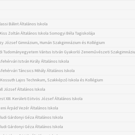
lassi Bálint Általános Iskola
Kiss Zoltán Általános Iskola Somogyi Béla Tagiskolája
zy József Gimnázium, Humán Szakgimnázium és Kollégium
i Tudományegyetem Vántus István Gyakorló Zeneművészeti Szakgimnázi
ehérvári István Király Általános Iskola
fehérvári Táncsics Mihály Általános Iskola
Kossuth Lajos Technikum, Szakképző Iskola és Kollégium
all József Általános Iskola
t XIII. Kerületi Eötvös József Általános Iskola
eni Árpád Vezér Általános Iskola
aludi Gárdonyi Géza Általános Iskola
aludi Gárdonyi Géza Általános Iskola