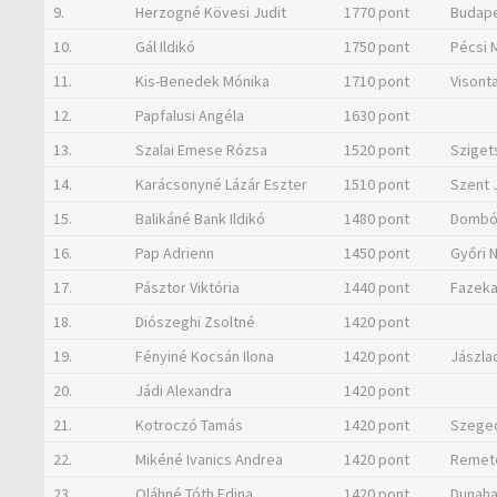
9.
Herzogné Kövesi Judit
1770 pont
Budape
10.
Gál Ildikó
1750 pont
Pécsi 
11.
Kis-Benedek Mónika
1710 pont
Visonta
12.
Papfalusi Angéla
1630 pont
13.
Szalai Emese Rózsa
1520 pont
Sziget
14.
Karácsonyné Lázár Eszter
1510 pont
Szent 
15.
Balikáné Bank Ildikó
1480 pont
Dombóv
16.
Pap Adrienn
1450 pont
Győri 
17.
Pásztor Viktória
1440 pont
Fazeka
18.
Diószeghi Zsoltné
1420 pont
19.
Fényiné Kocsán Ilona
1420 pont
Jászla
20.
Jádi Alexandra
1420 pont
21.
Kotroczó Tamás
1420 pont
Szeged
22.
Mikéné Ivanics Andrea
1420 pont
Remete
23.
Oláhné Tóth Edina
1420 pont
Dunaha