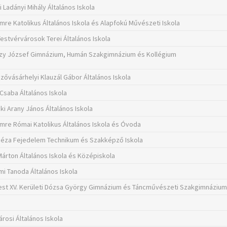
 Ladányi Mihály Általános Iskola
Imre Katolikus Általános Iskola és Alapfokú Művészeti Iskola
Testvérvárosok Terei Általános Iskola
zy József Gimnázium, Humán Szakgimnázium és Kollégium
ővásárhelyi Klauzál Gábor Általános Iskola
 Csaba Általános Iskola
ki Arany János Általános Iskola
Imre Római Katolikus Általános Iskola és Óvoda
éza Fejedelem Technikum és Szakképző Iskola
 Márton Általános Iskola és Középiskola
mi Tanoda Általános Iskola
st XV. Kerületi Dózsa György Gimnázium és Táncművészeti Szakgimnáziu
rosi Általános Iskola