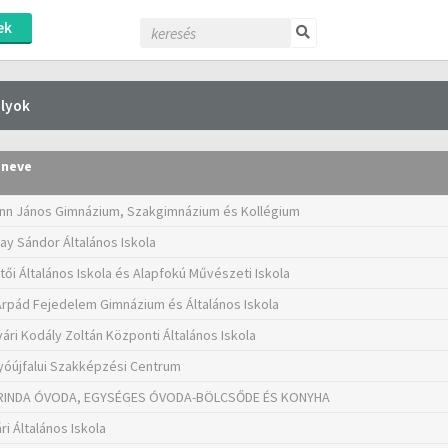
ek
lyok
 neve
n János Gimnázium, Szakgimnázium és Kollégium
nay Sándor Általános Iskola
tői Általános Iskola és Alapfokú Művészeti Iskola
Árpád Fejedelem Gimnázium és Általános Iskola
ári Kodály Zoltán Központi Általános Iskola
yóújfalui Szakképzési Centrum
RINDA ÓVODA, EGYSÉGES ÓVODA-BÖLCSŐDE ÉS KONYHA
i Általános Iskola