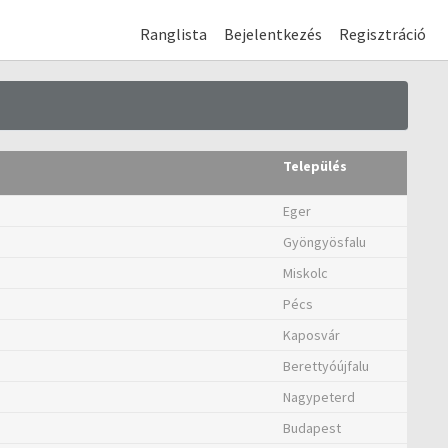
Ranglista
Bejelentkezés
Regisztráció
Település
Eger
Gyöngyösfalu
Miskolc
Pécs
Kaposvár
Berettyóújfalu
Nagypeterd
Budapest