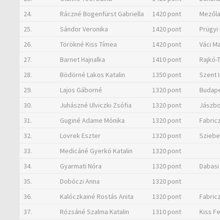
24.
Ráczné Bogenfürst Gabriella
1420 pont
Mezőla
25.
Sándor Veronika
1420 pont
Prügyi
26.
Törökné Kiss Tímea
1420 pont
Váci M
27.
Barnet Hajnalka
1410 pont
Rajkó-
28.
Bödörné Lakos Katalin
1350 pont
Szent 
29.
Lajos Gáborné
1320 pont
Budapes
30.
Juhászné Ulviczki Zsófia
1320 pont
Jászbo
31.
Guginé Adame Mónika
1320 pont
Fabricz
32.
Lovrek Eszter
1320 pont
Sziebe
33.
Medicáné Gyerkó Katalin
1320 pont
34.
Gyarmati Nóra
1320 pont
Dabasi
35.
Dobóczi Anna
1320 pont
36.
Kalóczkainé Rostás Anita
1320 pont
Fabricz
37.
Rózsáné Szalma Katalin
1310 pont
Kiss F