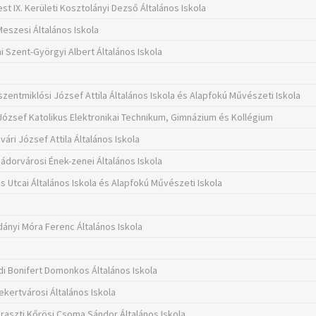
st IX. Kerületi Kosztolányi Dezső Általános Iskola
Meszesi Általános Iskola
i Szent-Györgyi Albert Általános Iskola
szentmiklósi József Attila Általános Iskola és Alapfokú Művészeti Iskola
József Katolikus Elektronikai Technikum, Gimnázium és Kollégium
ári József Attila Általános Iskola
Nádorvárosi Ének-zenei Általános Iskola
s Utcai Általános Iskola és Alapfokú Művészeti Iskola
dányi Móra Ferenc Általános Iskola
i Bonifert Domonkos Általános Iskola
kertvárosi Általános Iskola
raszti Kőrösi Csoma Sándor Általános Iskola