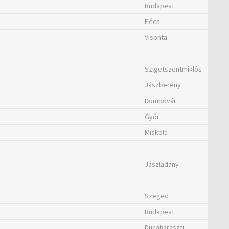
Budapest
Pécs
Visonta
Szigetszentmiklós
Jászberény
Dombóvár
Győr
Miskolc
Jászladány
Szeged
Budapest
Dunaharaszti