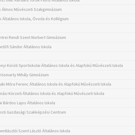
t XXIII. Kerületi Török Flóris Általános Iskola
k Álmos Művészeti Szakgimnázium
k Általános Iskola, Óvoda és Kollégium
trei Rendi Szent Norbert Gimnázium
etőfi Sándor Általános Iskola
nyi Körúti Sportiskolai Általános Iskola és Alapfokú Művészeti Iskola
örösmarty Mihály Gimnázium
aki Móra Ferenc Általános Iskola és Alapfokú Művészeti Iskola
mási Körzeti Általános Iskola és Alapfokú Művészeti Iskola
i Bárdos Lajos Általános Iskola
sti Gazdasági Szakképzési Centrum
entlászlói Szent László Általános Iskola