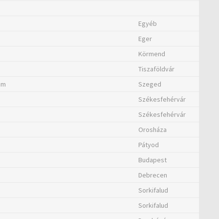
Egyéb
Eger
Körmend
Tiszaföldvár
um
Szeged
Székesfehérvár
Székesfehérvár
Orosháza
Pátyod
Budapest
Debrecen
Sorkifalud
Sorkifalud