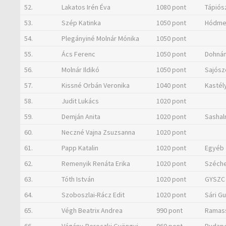
52.
Lakatos Irén Éva
1080 pont
Tápiós
53.
Szép Katinka
1050 pont
Hódmez
54.
Plegányiné Molnár Mónika
1050 pont
55.
Ács Ferenc
1050 pont
Dohnán
56.
Molnár Ildikó
1050 pont
Sajósz
57.
Kissné Orbán Veronika
1040 pont
Kastél
58.
Judit Lukács
1020 pont
59.
Demján Anita
1020 pont
Sashal
60.
Neczné Vajna Zsuzsanna
1020 pont
61.
Papp Katalin
1020 pont
Egyéb
62.
Remenyik Renáta Erika
1020 pont
Széche
63.
Tóth István
1020 pont
GYSZC 
64.
Szoboszlai-Rácz Edit
1020 pont
Sári G
65.
Végh Beatrix Andrea
990 pont
Ramass