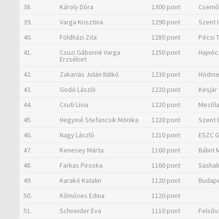
38.
Károly Dóra
1300 pont
Csemői
39.
Varga Krisztina
1290 pont
Szent 
40.
Földházi Zita
1280 pont
Pécsi 
41.
Csuzi Gáborné Varga
1250 pont
Hajnóc
Erzsébet
42.
Zakariás Jolán Ildikó
1230 pont
Hódmez
43.
Godó László
1220 pont
Kesjár
44.
Csuti Lívia
1220 pont
Mezőla
45.
Hegyiné Stefancsik Mónika
1220 pont
Szent 
46.
Nagy László
1210 pont
ESZC G
47.
Kenesey Márta
1160 pont
Bálint
48.
Farkas Piroska
1160 pont
Sashal
49.
Karakó Katalin
1120 pont
Budape
50.
Kőműves Edina
1120 pont
51.
Schneider Éva
1110 pont
Felsővá