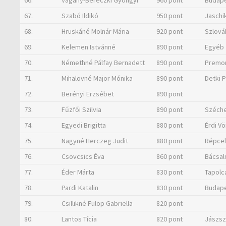
66.
Vágány-Bereczki Gyöngyi
960 pont
Budapes
67.
Szabó Ildikó
950 pont
Jaschi
68.
Hruskáné Molnár Mária
920 pont
Szlová
69.
Kelemen Istvánné
890 pont
Egyéb
70.
Némethné Pálfay Bernadett
890 pont
Premon
71.
Mihalovné Major Mónika
890 pont
Detki P
72.
Berényi Erzsébet
890 pont
73.
Fűzfői Szilvia
890 pont
Széche
74.
Egyedi Brigitta
880 pont
Érdi V
75.
Nagyné Herczeg Judit
880 pont
Répcel
76.
Csovcsics Éva
860 pont
Bácsal
77.
Éder Márta
830 pont
Tapolca
78.
Pardi Katalin
830 pont
Budape
79.
Csillikné Fülöp Gabriella
820 pont
80.
Lantos Tícia
820 pont
Jászsz