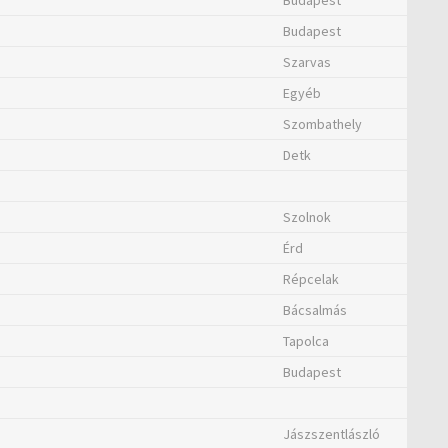
Budapest
Budapest
Szarvas
Egyéb
Szombathely
Detk
Szolnok
Érd
Répcelak
Bácsalmás
Tapolca
Budapest
Jászszentlászló