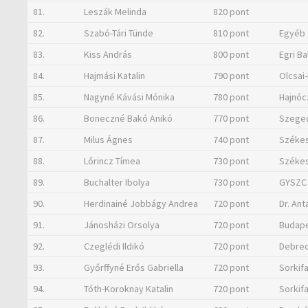
81.
Leszák Melinda
820 pont
82.
Szabó-Tári Tünde
810 pont
Egyéb
83.
Kiss András
800 pont
Egri Ba
84.
Hajmási Katalin
790 pont
Olcsai-
85.
Nagyné Kávási Mónika
780 pont
Hajnóc
86.
Boneczné Bakó Anikó
770 pont
Szeged
87.
Milus Ágnes
740 pont
Székesf
88.
Lőrincz Tímea
730 pont
Székes
89.
Buchalter Ibolya
730 pont
GYSZC 
90.
Herdinainé Jobbágy Andrea
720 pont
Dr. Ant
91.
Jánosházi Orsolya
720 pont
Budapes
92.
Czeglédi Ildikó
720 pont
Debrec
93.
Győrffyné Erős Gabriella
720 pont
Sorkif
94.
Tóth-Koroknay Katalin
720 pont
Sorkif