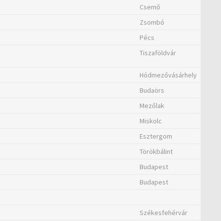
Csemő
Zsombó
Pécs
Tiszaföldvár
Hódmezővásárhely
Budaörs
Mezőlak
Miskolc
Esztergom
Törökbálint
Budapest
m
Budapest
Székesfehérvár