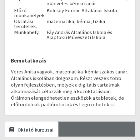
okleveles kémia tanár
Előző
Kölcsey Ferenc Általános Iskola
munkahelyek:
Oktatási
matematika, kémia, fizika
területek:
Munkahely:
Fáy András Általános Iskola és
Alapfokú Művészeti Iskola
Bemutatkozás
Veres Anita vagyok, matematika-kémia szakos tanár.
Általános iskolában dolgozom. Részt veszek több
olyan fejlesztésben, melyek a digitális tartalmak
alkalmazását célozzák meg a közoktatásban.
Óráimon elengedhetetlen eszközök a tabletek, de
előfordulnak padlórobotok és Lego robotok is.
Oktató kurzusai