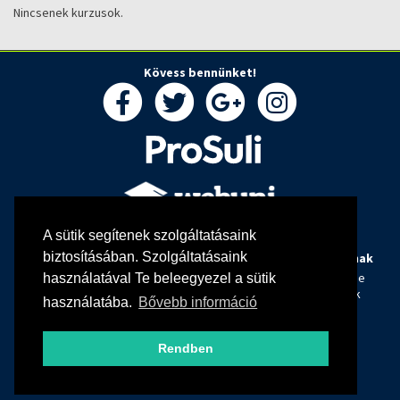
Nincsenek kurzusok.
Kövess bennünket!
A sütik segítenek szolgáltatásaink
biztosításában. Szolgáltatásaink
Rólunk
Oktatóknak
Hallgatóknak
Kapcsolat
Webuni blog
Tanulj online
használatával Te beleegyezel a sütik
Oktatóink
Webuni Stúdió
Képzések
használatába.
Bővebb információ
Info
Adatkezelési tájékoztató
Rendben
ÁSZF
Hirlevél adatkezelési tájékoztató
GYIK