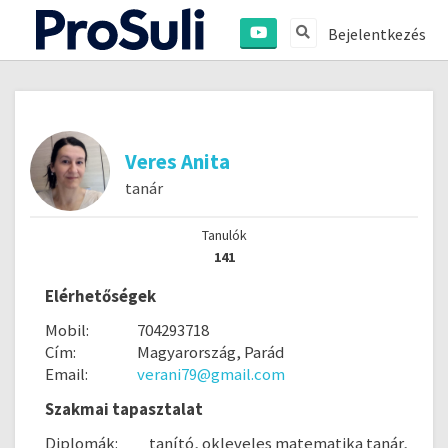
Bejelentkezés
Veres Anita
tanár
Tanulók
141
Elérhetőségek
Mobil:
704293718
Cím:
Magyarország, Parád
Email:
verani79@gmail.com
Szakmai tapasztalat
Diplomák:
tanító, okleveles matematika tanár,