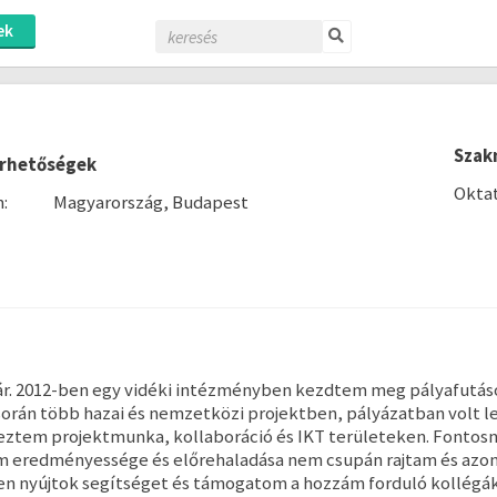
ek
Szak
érhetőségek
Oktat
:
Magyarország, Budapest
anár. 2012-ben egy vidéki intézményben kezdtem meg pályafutá
orán több hazai és nemzetközi projektben, pályázatban volt le
tem projektmunka, kollaboráció és IKT területeken. Fontosna
 eredményessége és előrehaladása nem csupán rajtam és azon a
n nyújtok segítséget és támogatom a hozzám forduló kollégákat