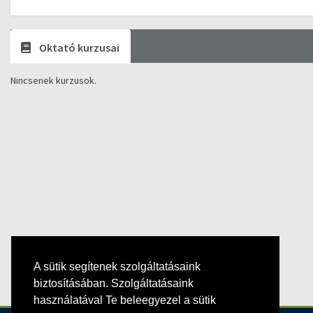
Oktató kurzusai
Nincsenek kurzusok.
A sütik segítenek szolgáltatásaink
biztosításában. Szolgáltatásaink
használatával Te beleegyezel a sütik