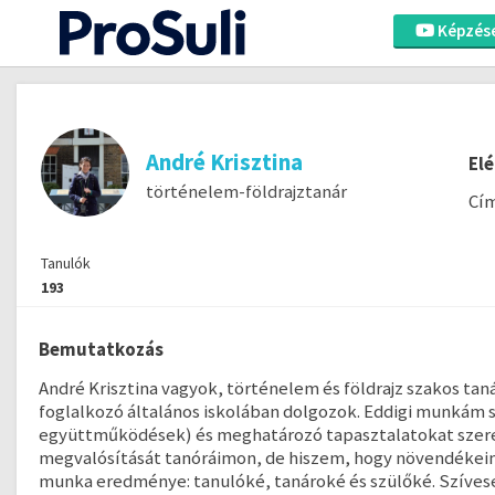
Képzés
André Krisztina
El
történelem-földrajztanár
Cím
Tanulók
193
Bemutatkozás
André Krisztina vagyok, történelem és földrajz szakos t
foglalkozó általános iskolában dolgozok. Eddigi munkám s
együttműködések) és meghatározó tapasztalatokat szerez
megvalósítását tanóráimon, de hiszem, hogy növendékeim
munka eredménye: tanulóké, tanároké és szülőké. Szívese