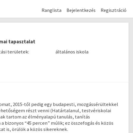
Ranglista
Bejelentkezés
Regisztráció
mai tapasztalat
ási területek:
általános iskola
somat, 2015-től pedig egy budapesti, mozgássérültekkel
hetőségem részt venni (Határtalanul, testvériskolai
k tartom az élményalapú tanulás, tanítás
 bizonyos “45 percen” múlik; ez összefogás és közös
 is, örülök a közös sikereknek.