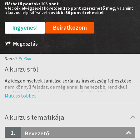
Elérhető pontok: 205 pont
A leckék elvégzését követően
175 pont szerezhető meg,
valamint
a kurzus teljesítésével
további 30 pont érehető el
!
Ingyenes!
Beiratkozom
Megosztás
Szerző:
ProSuli
A kurzusról
Az idegen nyelvek tanítása során az íráskészség fejlesztése
nem könnyű feladat, de még ennél is nehezebb, rendkívül
aprólékos és időigényes a különböző műfajú írások
javítása. Szerencsére manapság számos módszer és
alkalmazás létezik , amelyek ezt megkönnyíthetik. Ráadásul
miért is ne reflektálhatna a saját vagy társa munkájára maga
A kurzus tematikája
a nyelvtanuló is?
A képzés hasznos módszereket és alkalmazásokat mutat be,
1.
Bevezető
amelyekkel hatékonyan fejleszthetjük tanulóink
íráskészségét anélkül, hogy minden időnket javítással