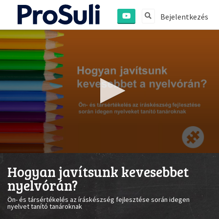
Bejelentkezés
0
seconds
Hogyan javítsunk kevesebbet
of
2
nyelvórán?
minutes,
15
Ön- és társértékelés az íráskészség fejlesztése során idegen
seconds
nyelvet tanító tanároknak