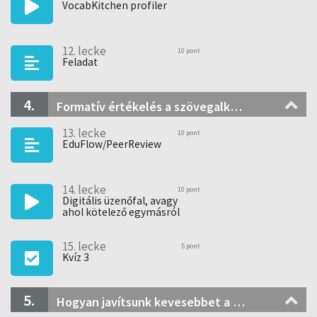
VocabKitchen profiler
12. lecke
10 pont
Feladat
4.
Formatív értékelés a szövegalkotás során: Társértékelés fejlesztése
13. lecke
10 pont
EduFlow/PeerReview
14. lecke
10 pont
Digitális üzenőfal, avagy
ahol kötelező egymásról
lesni
15. lecke
5 pont
Kvíz 3
5.
Hogyan javítsunk kevesebbet a nyelvórán?