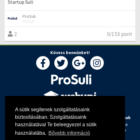
Startup Suli
ProSuli
ProSuli
0/153 pont
2
Kövess bennünket!
A sütik segítenek szolgáltatásaink
biztosításában. Szolgáltatásaink
Rólunk
Oktatóknak
Hallgatóknak
Kapcsolat
Webuni blog
Tanulj online
használatával Te beleegyezel a sütik
Oktatóink
Webuni Stúdió
Képzések
használatába.
Bővebb információ
Info