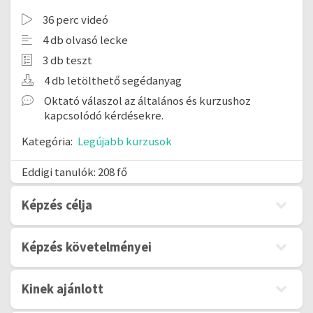
36 perc videó
4 db olvasó lecke
3 db teszt
4 db letölthető segédanyag
Oktató válaszol az általános és kurzushoz
kapcsolódó kérdésekre.
Kategória:
Legújabb kurzusok
Eddigi tanulók: 208 fő
Képzés célja
Képzés követelményei
Kinek ajánlott