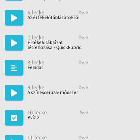
fejlesztése során?
6. lecke
10 pont
Az értékelőtáblázatokról
7. lecke
10 pont
Értékelőtáblázat
létrehozása - QuickRubric
8. lecke
10 pont
Feladat
9. lecke
10 pont
A színesceruza-módszer
10. lecke
5 pont
Kvíz 2
11. lecke
10 pont