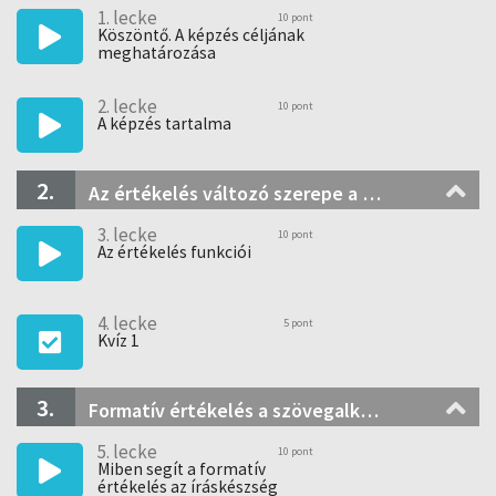
1. lecke
töltenénk. Ha szeretnéd elsajátítani, miért elég 4
10 pont
Köszöntő. A képzés céljának
szövegalkotást fejlesztő feladatból csupán egyet
meghatározása
mélységében kijavítani és a másik háromra mindössze egy
gyors pillantást vetni, akkor tarts velem. Várlak a
2. lecke
kurzusomon.
10 pont
A képzés tartalma
.
2.
Az értékelés változó szerepe a modern pedagógiában
3. lecke
10 pont
Az értékelés funkciói
4. lecke
5 pont
Kvíz 1
3.
Formatív értékelés a szövegalkotás során: Önértékelés fejlesztése
5. lecke
10 pont
Miben segít a formatív
értékelés az íráskészség