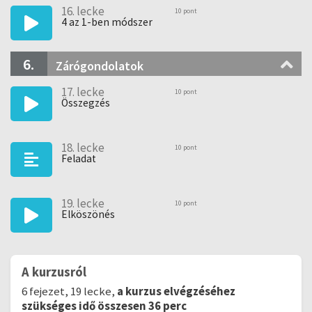
16. lecke
10 pont
4 az 1-ben módszer
6.
Zárógondolatok
17. lecke
10 pont
Összegzés
18. lecke
10 pont
Feladat
19. lecke
10 pont
Elköszönés
A kurzusról
6 fejezet, 19 lecke,
a kurzus elvégzéséhez
szükséges idő összesen 36 perc