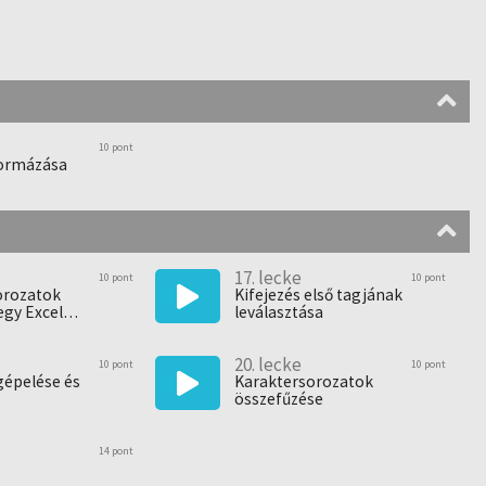
10 pont
formázása
17. lecke
10 pont
10 pont
orozatok
Kifejezés első tagjának
egy Excel
leválasztása
etbe
20. lecke
10 pont
10 pont
gépelése és
Karaktersorozatok
összefűzése
14 pont