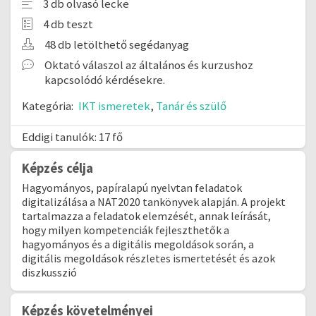
3 db olvasó lecke
4 db teszt
48 db letölthető segédanyag
Oktató válaszol az általános és kurzushoz
kapcsolódó kérdésekre.
Kategória:
IKT ismeretek
,
Tanár és szülő
Eddigi tanulók: 17 fő
Képzés célja
Hagyományos, papíralapú nyelvtan feladatok
digitalizálása a NAT2020 tankönyvek alapján. A projekt
tartalmazza a feladatok elemzését, annak leírását,
hogy milyen kompetenciák fejleszthetők a
hagyományos és a digitális megoldások során, a
digitális megoldások részletes ismertetését és azok
diszkusszió
Képzés követelményei