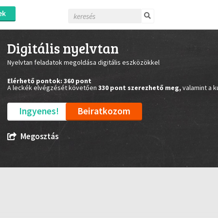
ek
Digitális nyelvtan
Nyelvtan feladatok megoldása digitális eszközökkel
Elérhető pontok: 360 pont
A leckék elvégzését követően
330 pont szerezhető meg,
valamint a k
Ingyenes!
Beiratkozom
Megosztás