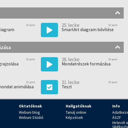
25. lecke
10 pont
10 pont
diagram
SmartArt diagram bővítése
a
ázása
28. lecke
10 pont
10 pont
grajzolása
Mondatrészek formázása
31. lecke
10 pont
19 pont
 mondat animálása
Teszt
Oktatóknak
Hallgatóknak
Info
Webuni blog
Tanulj online
Adatkeze
Webuni Stúdió
Képzések
ÁSZF
Hirlevél 
tájékozt