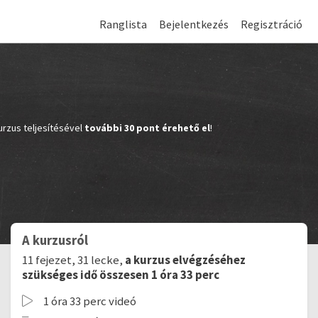
Ranglista
Bejelentkezés
Regisztráció
urzus teljesítésével
további 30 pont érehető el
!
A kurzusról
11 fejezet, 31 lecke,
a kurzus elvégzéséhez
szükséges idő összesen 1 óra 33 perc
1 óra 33 perc videó