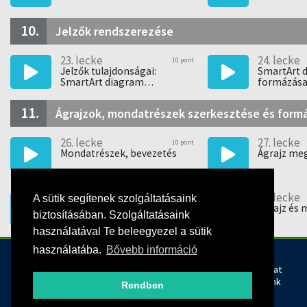
10.
Jelzők rendszerezése
23. lecke
24. lecke
10 pont
Jelzők tulajdonságai:
SmartArt 
SmartArt diagram
formázás
létrehozása
11.
Ágrajzok, mondatrészek szerkesztése és form
26. lecke
27. lecke
10 pont
Mondatrészek, bevezetés
Ágrajz me
29. lecke
30. lecke
10 pont
A sütik segítenek szolgáltatásaink
Kifejező eszközök
Ágrajz és
biztosításában. Szolgáltatásaink
táblázatba rendezése
használatával Te beleegyezel a sütik
használatába.
Bővebb információ
Kövess bennünket!
Rólunk
Kapcsolat
Oktatóink
Rendben