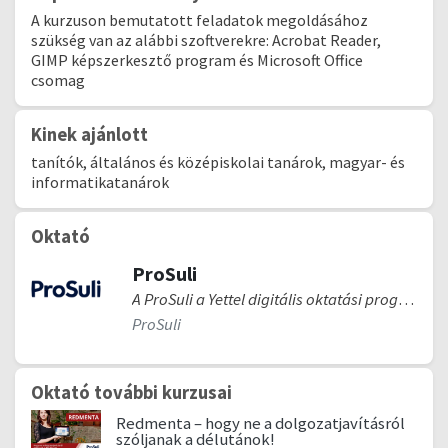
A kurzuson bemutatott feladatok megoldásához
szükség van az alábbi szoftverekre: Acrobat Reader,
GIMP képszerkesztő program és Microsoft Office
csomag
Kinek ajánlott
tanítók, általános és középiskolai tanárok, magyar- és
informatikatanárok
Oktató
ProSuli
A ProSuli a Yettel digitális oktatási programja. Országosan 5 iskolával indult, ezek az iskolák a ProSuli (kezdetben HiperSuli) program alapítói. A kezdeti pilot időszakban azt vizsgáltuk, hogyan lehet táblagéppel és mobilinternettel segíteni, színesebbé, hatékonyabbá tenni az oktatást. A pilot időszak tapasztalataival felvértezve a ProSuli program második fázisától további iskoláknak is lehetőséget biztosítunk, hogy csatlakozzanak a programhoz. A ProSuli programmal a Yettel Magyarország arra törekszik, hogy innovatív, eredményesebb módszerekkel segítse a fiatalokat a tanulásban, a pedagógusokat pedig az oktatásban, ily módon a gyerekek oktatása és készségfejlesztése terén biztosítson támogatást az információs technológia segítségével. A pedagógusokat szakmai rendezvényekkel, képzésekkel, zárt Facebook-csoporttal is támogatjuk.
ProSuli
Oktató további kurzusai
Redmenta – hogy ne a dolgozatjavításról
szóljanak a délutánok!