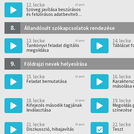
12. lecke
10 pont
Szöveg javítása beszúrásos
és felülírásos adatbeviteli
módban
8.
Állandósult szókapcsolatok rendezése
13. lecke
14. lecke
10 pont
Tankönyvi feladat digitális
Táblázat 
megoldása
9.
Földrajzi nevek helyesírása
15. lecke
16. lecke
10 pont
Feladat bemutatása
Karakters
másolása 
munkafüz
18. lecke
19. lecke
10 pont
Kifejezés második tagjának
Megoldás 
leválasztása
színezése
21. lecke
22. lecke
10 pont
Diszkusszió, hibajavítás
Teszt