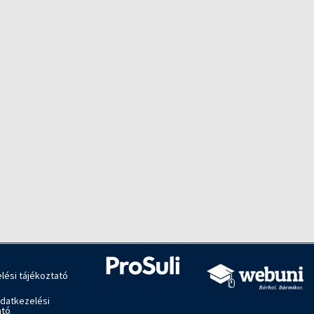
lési tájékoztató
adatkezelési
ató