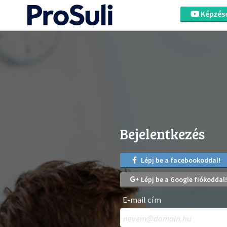
Képzés
Bejelentkezés
Lépj be a facebookoddal!
Lépj be a Google fiókoddal!
E-mail cím