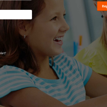
Reg
elet?