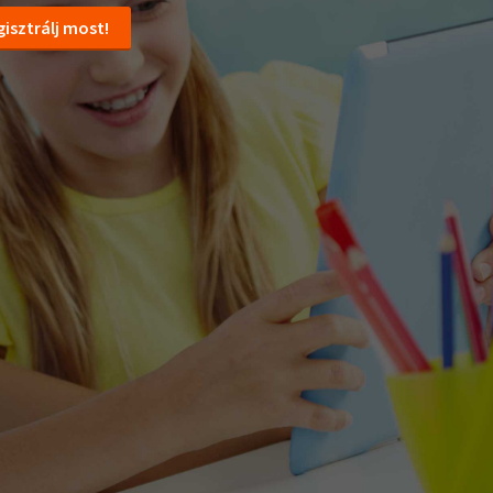
isztrálj most!