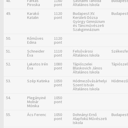
48.
Farkas
1160
Sashalmi Tanoda
Budapes
Piroska
pont
Általános Iskola
49.
Karakó
1120
Budapest XV.
Budapes
Katalin
pont
Kerületi Dózsa
György Gimnázium
és Táncművészeti
Szakgimnázium
50.
Kőműves
1120
Edina
pont
51.
Schneider
1110
Felsővárosi
Székesfe
Éva
pont
Általános Iskola
52.
Lakatos Irén
1080
Tápiószelei
Tápiósze
Éva
pont
Blaskovich János
Általános Iskola
53.
Szép Katinka
1050
Hódmezővásárhelyi
Hódmező
pont
Szent István
Általános Iskola
54.
Plegányiné
1050
Molnár
pont
Mónika
55.
Ács Ferenc
1050
Dohnányi Ernő
Budapes
pont
Alapfokú Művészeti
Iskola