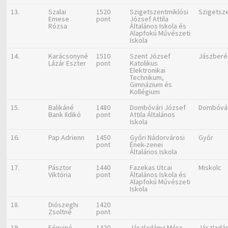
13.
Szalai
1520
Szigetszentmiklósi
Szigetsz
Emese
pont
József Attila
Rózsa
Általános Iskola és
Alapfokú Művészeti
Iskola
14.
Karácsonyné
1510
Szent József
Jászberé
Lázár Eszter
pont
Katolikus
Elektronikai
Technikum,
Gimnázium és
Kollégium
15.
Balikáné
1480
Dombóvári József
Dombóvá
Bank Ildikó
pont
Attila Általános
Iskola
16.
Pap Adrienn
1450
Győri Nádorvárosi
Győr
pont
Ének-zenei
Általános Iskola
17.
Pásztor
1440
Fazekas Utcai
Miskolc
Viktória
pont
Általános Iskola és
Alapfokú Művészeti
Iskola
18.
Diószeghi
1420
Zsoltné
pont
19.
Fényiné
1420
Jászladányi Móra
Jászladá