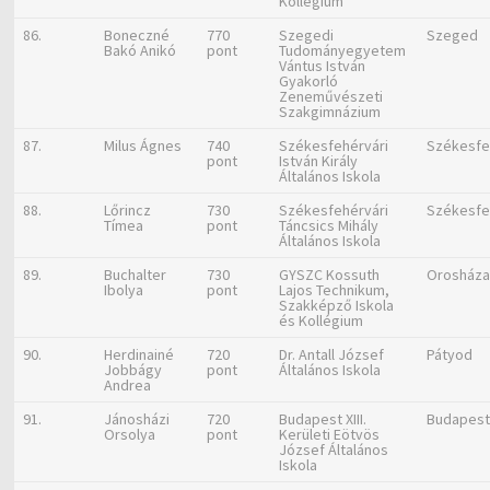
Kollégium
86.
Boneczné
770
Szegedi
Szeged
Bakó Anikó
pont
Tudományegyetem
Vántus István
Gyakorló
Zeneművészeti
Szakgimnázium
87.
Milus Ágnes
740
Székesfehérvári
Székesfe
pont
István Király
Általános Iskola
88.
Lőrincz
730
Székesfehérvári
Székesfe
Tímea
pont
Táncsics Mihály
Általános Iskola
89.
Buchalter
730
GYSZC Kossuth
Orosház
Ibolya
pont
Lajos Technikum,
Szakképző Iskola
és Kollégium
90.
Herdinainé
720
Dr. Antall József
Pátyod
Jobbágy
pont
Általános Iskola
Andrea
91.
Jánosházi
720
Budapest XIII.
Budapes
Orsolya
pont
Kerületi Eötvös
József Általános
Iskola