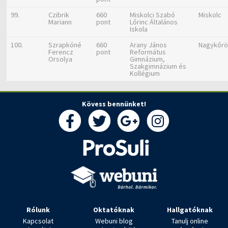
99.
Czibrik
660
Miskolci Szabó
Miskolc
Mariann
pont
Lőrinc Általános
Iskola
100.
Szrapkóné
660
Arany János
Nagykőr
Ferencz
pont
Református
Orsolya
Gimnázium,
Szakgimnázium és
Kollégium
Kövess bennünket!
Rólunk
Oktatóknak
Hallgatóknak
Kapcsolat
Webuni blog
Tanulj online