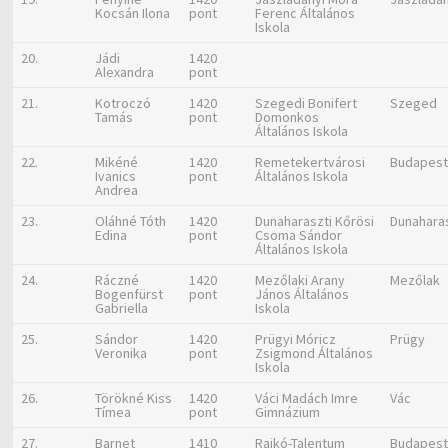
Kocsán Ilona
pont
Ferenc Általános
Iskola
20.
Jádi
1420
Alexandra
pont
21.
Kotroczó
1420
Szegedi Bonifert
Szeged
Tamás
pont
Domonkos
Általános Iskola
22.
Mikéné
1420
Remetekertvárosi
Budapes
Ivanics
pont
Általános Iskola
Andrea
23.
Oláhné Tóth
1420
Dunaharaszti Kőrösi
Dunahara
Edina
pont
Csoma Sándor
Általános Iskola
24.
Ráczné
1420
Mezőlaki Arany
Mezőlak
Bogenfürst
pont
János Általános
Gabriella
Iskola
25.
Sándor
1420
Prügyi Móricz
Prügy
Veronika
pont
Zsigmond Általános
Iskola
26.
Törökné Kiss
1420
Váci Madách Imre
Vác
Tímea
pont
Gimnázium
27.
Barnet
1410
Rajkó-Talentum
Budapes