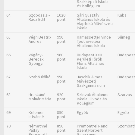
Szakképző Iskola
és Kollégium
64.
Szoboszlai-
1020
Sári Gusztáv
Kaba
Rácz Edit
pont
Általános Iskola és
Alapfokú Művészeti
Iskola
65.
Végh Beatrix
990
Ramassetter Vince
Sümeg
Andrea
pont
Testnevelési
Általános Iskola
66.
Vágány-
960
Budapest XXIII.
Budapes
Bereczki
pont
Kerületi Török
Gyöngyi
Flóris Általános
Iskola
67.
Szabó Ildikó
950
Jaschik Álmos
Budapes
pont
Művészeti
Szakgimnázium
68.
Hruskáné
920
Szlovák Általános
Szarvas
Molnár Mária
pont
Iskola, Óvoda és
Kollégium
69.
Kelemen
890
Egyéb
Egyéb
Istvánné
pont
70.
Némethné
890
Premontrei Rendi
Szombath
Pálfay
pont
Szent Norbert
Bernadett
Gimnázium