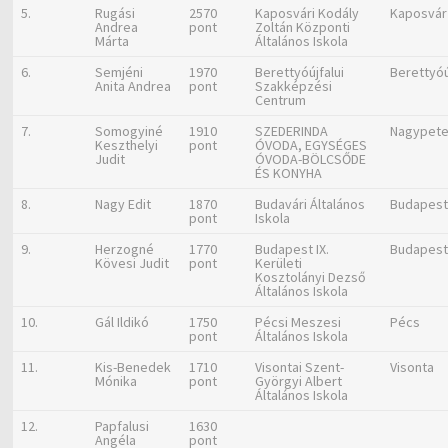
5.
Rugási
2570
Kaposvári Kodály
Kaposvár
Andrea
pont
Zoltán Központi
Márta
Általános Iskola
6.
Semjéni
1970
Berettyóújfalui
Berettyóú
Anita Andrea
pont
Szakképzési
Centrum
7.
Somogyiné
1910
SZEDERINDA
Nagypet
Keszthelyi
pont
ÓVODA, EGYSÉGES
Judit
ÓVODA-BÖLCSŐDE
ÉS KONYHA
8.
Nagy Edit
1870
Budavári Általános
Budapes
pont
Iskola
9.
Herzogné
1770
Budapest IX.
Budapes
Kövesi Judit
pont
Kerületi
Kosztolányi Dezső
Általános Iskola
10.
Gál Ildikó
1750
Pécsi Meszesi
Pécs
pont
Általános Iskola
11.
Kis-Benedek
1710
Visontai Szent-
Visonta
Mónika
pont
Györgyi Albert
Általános Iskola
12.
Papfalusi
1630
Angéla
pont