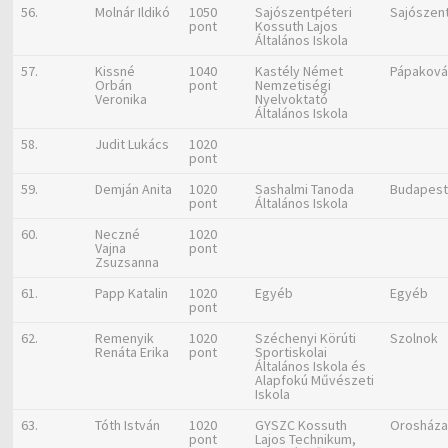
56.
Molnár Ildikó
1050
Sajószentpéteri
Sajószen
pont
Kossuth Lajos
Általános Iskola
57.
Kissné
1040
Kastély Német
Pápaková
Orbán
pont
Nemzetiségi
Veronika
Nyelvoktató
Általános Iskola
58.
Judit Lukács
1020
pont
59.
Demján Anita
1020
Sashalmi Tanoda
Budapes
pont
Általános Iskola
60.
Neczné
1020
Vajna
pont
Zsuzsanna
61.
Papp Katalin
1020
Egyéb
Egyéb
pont
62.
Remenyik
1020
Széchenyi Körúti
Szolnok
Renáta Erika
pont
Sportiskolai
Általános Iskola és
Alapfokú Művészeti
Iskola
63.
Tóth István
1020
GYSZC Kossuth
Orosház
pont
Lajos Technikum,