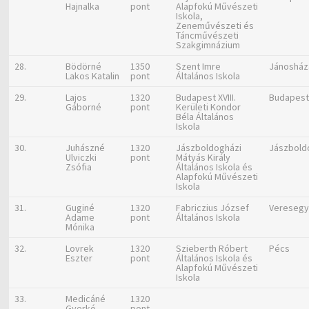
Hajnalka
pont
Alapfokú Művészeti
Iskola,
Zeneművészeti és
Táncművészeti
Szakgimnázium
28.
Bödörné
1350
Szent Imre
Jánosház
Lakos Katalin
pont
Általános Iskola
29.
Lajos
1320
Budapest XVIII.
Budapes
Gáborné
pont
Kerületi Kondor
Béla Általános
Iskola
30.
Juhászné
1320
Jászboldogházi
Jászbold
Ulviczki
pont
Mátyás Király
Zsófia
Általános Iskola és
Alapfokú Művészeti
Iskola
31.
Guginé
1320
Fabriczius József
Veresegy
Adame
pont
Általános Iskola
Mónika
32.
Lovrek
1320
Szieberth Róbert
Pécs
Eszter
pont
Általános Iskola és
Alapfokú Művészeti
Iskola
33.
Medicáné
1320
Gyerkó
pont