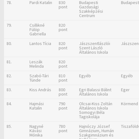
78.
Pardi Katalin
830
Budapesti
Budapes
pont
Gazdasági
Szakképzési
Centrum
79.
Csillikné
820
Fülöp
pont
Gabriella
80.
Lantos Tícia
820
Jászszentlászlói
Jászszen
pont
Szent László
Általános Iskola
81.
Leszák
820
Melinda
pont
82.
Szabó-Tári
810
Egyéb
Egyéb
Tünde
pont
83.
Kiss András
800
Egri Balassi Bálint
Eger
pont
Általános Iskola
84.
Hajmási
790
Olcsai-Kiss Zoltán
Körmend
Katalin
pont
Általános Iskola
Somogyi Béla
Tagiskolája
85.
Nagyné
780
Hajnóczy József
Tiszaföld
Kávási
pont
Gimnázium, Humán
Mónika
Szakgimnázium és