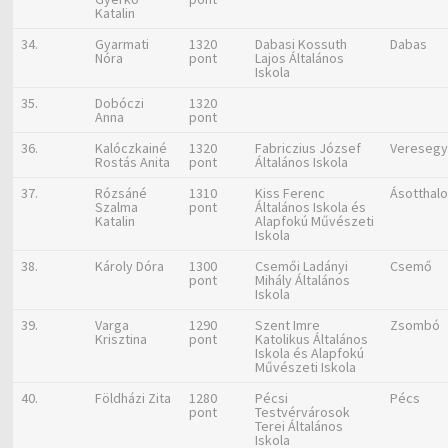
Katalin
34.
Gyarmati
1320
Dabasi Kossuth
Dabas
Nóra
pont
Lajos Általános
Iskola
35.
Dobóczi
1320
Anna
pont
36.
Kalóczkainé
1320
Fabriczius József
Veresegy
Rostás Anita
pont
Általános Iskola
37.
Rózsáné
1310
Kiss Ferenc
Ásotthal
Szalma
pont
Általános Iskola és
Katalin
Alapfokú Művészeti
Iskola
38.
Károly Dóra
1300
Csemői Ladányi
Csemő
pont
Mihály Általános
Iskola
39.
Varga
1290
Szent Imre
Zsombó
Krisztina
pont
Katolikus Általános
Iskola és Alapfokú
Művészeti Iskola
40.
Földházi Zita
1280
Pécsi
Pécs
pont
Testvérvárosok
Terei Általános
Iskola