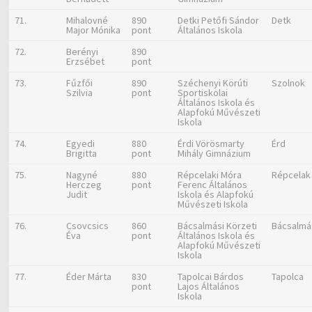
71.
Mihalovné
890
Detki Petőfi Sándor
Detk
Major Mónika
pont
Általános Iskola
72.
Berényi
890
Erzsébet
pont
73.
Fűzfői
890
Széchenyi Körúti
Szolnok
Szilvia
pont
Sportiskolai
Általános Iskola és
Alapfokú Művészeti
Iskola
74.
Egyedi
880
Érdi Vörösmarty
Érd
Brigitta
pont
Mihály Gimnázium
75.
Nagyné
880
Répcelaki Móra
Répcelak
Herczeg
pont
Ferenc Általános
Judit
Iskola és Alapfokú
Művészeti Iskola
76.
Csovcsics
860
Bácsalmási Körzeti
Bácsalmá
Éva
pont
Általános Iskola és
Alapfokú Művészeti
Iskola
77.
Éder Márta
830
Tapolcai Bárdos
Tapolca
pont
Lajos Általános
Iskola