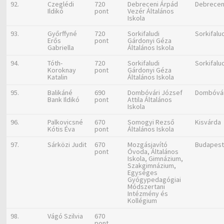
92.
Czeglédi
720
Debreceni Árpád
Debrece
Ildikó
pont
Vezér Általános
Iskola
93.
Győrffyné
720
Sorkifaludi
Sorkifalu
Erős
pont
Gárdonyi Géza
Gabriella
Általános Iskola
94.
Tóth-
720
Sorkifaludi
Sorkifalu
Koroknay
pont
Gárdonyi Géza
Katalin
Általános Iskola
95.
Balikáné
690
Dombóvári József
Dombóvá
Bank Ildikó
pont
Attila Általános
Iskola
96.
Palkovicsné
670
Somogyi Rezső
Kisvárda
Kótis Éva
pont
Általános Iskola
97.
Sárközi Judit
670
Mozgásjavító
Budapes
pont
Óvoda, Általános
Iskola, Gimnázium,
Szakgimnázium,
Egységes
Gyógypedagógiai
Módszertani
Intézmény és
Kollégium
98.
Vágó Szilvia
670
pont