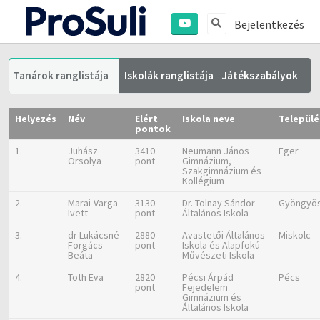
Bejelentkezés
Tanárok ranglistája
Iskolák ranglistája
Játékszabályok
Helyezés
Név
Elért
Iskola neve
Települé
pontok
1.
Juhász
3410
Neumann János
Eger
Orsolya
pont
Gimnázium,
Szakgimnázium és
Kollégium
2.
Marai-Varga
3130
Dr. Tolnay Sándor
Gyöngyös
Ivett
pont
Általános Iskola
3.
dr Lukácsné
2880
Avastetői Általános
Miskolc
Forgács
pont
Iskola és Alapfokú
Beáta
Művészeti Iskola
4.
Toth Eva
2820
Pécsi Árpád
Pécs
pont
Fejedelem
Gimnázium és
Általános Iskola