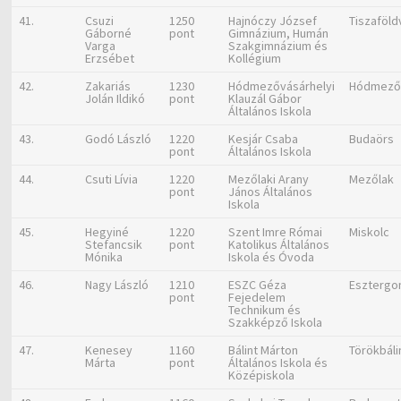
41.
Csuzi
1250
Hajnóczy József
Tiszaföld
Gáborné
pont
Gimnázium, Humán
Varga
Szakgimnázium és
Erzsébet
Kollégium
42.
Zakariás
1230
Hódmezővásárhelyi
Hódmező
Jolán Ildikó
pont
Klauzál Gábor
Általános Iskola
43.
Godó László
1220
Kesjár Csaba
Budaörs
pont
Általános Iskola
44.
Csuti Lívia
1220
Mezőlaki Arany
Mezőlak
pont
János Általános
Iskola
45.
Hegyiné
1220
Szent Imre Római
Miskolc
Stefancsik
pont
Katolikus Általános
Mónika
Iskola és Óvoda
46.
Nagy László
1210
ESZC Géza
Eszterg
pont
Fejedelem
Technikum és
Szakképző Iskola
47.
Kenesey
1160
Bálint Márton
Törökbáli
Márta
pont
Általános Iskola és
Középiskola