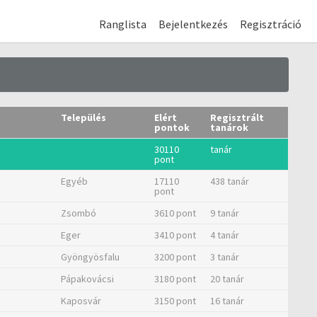
Ranglista
Bejelentkezés
Regisztráció
Település
Elért
Regisztrált
pontok
tanárok
30110
tanár
pont
Egyéb
17110
438 tanár
pont
Zsombó
3610 pont
9 tanár
Eger
3410 pont
4 tanár
Gyöngyösfalu
3200 pont
3 tanár
Pápakovácsi
3180 pont
20 tanár
Kaposvár
3150 pont
16 tanár