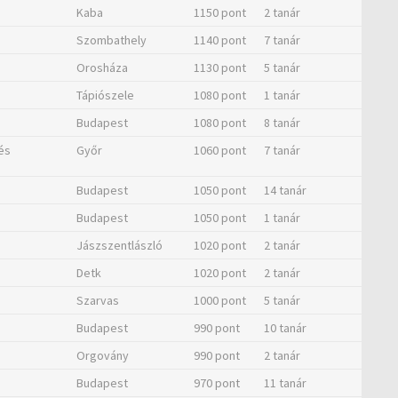
Kaba
1150 pont
2 tanár
Szombathely
1140 pont
7 tanár
Orosháza
1130 pont
5 tanár
Tápiószele
1080 pont
1 tanár
Budapest
1080 pont
8 tanár
és
Győr
1060 pont
7 tanár
Budapest
1050 pont
14 tanár
Budapest
1050 pont
1 tanár
Jászszentlászló
1020 pont
2 tanár
Detk
1020 pont
2 tanár
Szarvas
1000 pont
5 tanár
Budapest
990 pont
10 tanár
Orgovány
990 pont
2 tanár
Budapest
970 pont
11 tanár