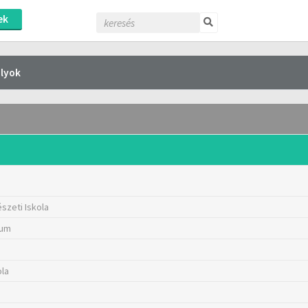
ek
lyok
szeti Iskola
ium
ola