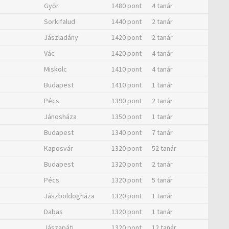
Győr
1480 pont
4 tanár
Sorkifalud
1440 pont
2 tanár
Jászladány
1420 pont
2 tanár
Vác
1420 pont
4 tanár
Miskolc
1410 pont
4 tanár
Budapest
1410 pont
1 tanár
Pécs
1390 pont
2 tanár
Jánosháza
1350 pont
1 tanár
Budapest
1340 pont
7 tanár
Kaposvár
1320 pont
52 tanár
Budapest
1320 pont
2 tanár
Pécs
1320 pont
5 tanár
Jászboldogháza
1320 pont
1 tanár
Dabas
1320 pont
1 tanár
Jászapáti
1320 pont
12 tanár