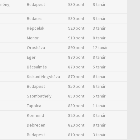
zmény,
Budapest
930 pont
9 tanár
Budaörs
930 pont
9 tanár
Répcelak
920 pont
3 tanár
Monor
910 pont
8 tanár
Orosháza
890 pont
12 tanár
Eger
870 pont
8 tanár
Bácsalmás
870 pont
5 tanár
Kiskunfélegyháza
870 pont
6 tanár
Budapest
850 pont
6 tanár
Szombathely
850 pont
5 tanár
Tapolca
830 pont
1 tanár
Körmend
820 pont
3 tanár
Debrecen
820 pont
8 tanár
Budapest
810 pont
3 tanár