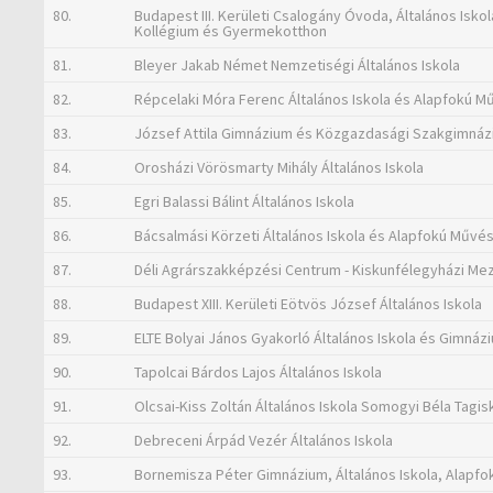
80.
Budapest III. Kerületi Csalogány Óvoda, Általános Is
Kollégium és Gyermekotthon
81.
Bleyer Jakab Német Nemzetiségi Általános Iskola
82.
Répcelaki Móra Ferenc Általános Iskola és Alapfokú Mű
83.
József Attila Gimnázium és Közgazdasági Szakgimná
84.
Orosházi Vörösmarty Mihály Általános Iskola
85.
Egri Balassi Bálint Általános Iskola
86.
Bácsalmási Körzeti Általános Iskola és Alapfokú Művés
87.
Déli Agrárszakképzési Centrum - Kiskunfélegyházi Me
88.
Budapest XIII. Kerületi Eötvös József Általános Iskola
89.
ELTE Bolyai János Gyakorló Általános Iskola és Gimnáz
90.
Tapolcai Bárdos Lajos Általános Iskola
91.
Olcsai-Kiss Zoltán Általános Iskola Somogyi Béla Tagis
92.
Debreceni Árpád Vezér Általános Iskola
93.
Bornemisza Péter Gimnázium, Általános Iskola, Alapfo