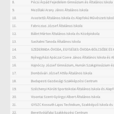
8.
Pécsi Árpád Fejedelem Gimnázium és Általános Iskola
9.
Mezőlaki Arany János Általános Iskola
10.
Avastetői Általános Iskola és Alapfokú Művészeti Isko
11.
Fabriczius József Általános Iskola
12.
Bálint Márton Általános Iskola és Középiskola
13.
Sashalmi Tanoda Általános Iskola
14.
SZEDERINDA ÓVODA, EGYSÉGES ÓVODA-BÖLCSŐDE ÉS
15.
Nyíregyházi Apáczai Csere János Általános Iskola és A
16.
Hajnóczy József Gimnázium, Humán Szakgimnázium és
17.
Dombóvári József Attila Általános Iskola
18.
Budapesti Gazdasági Szakképzési Centrum
19.
Széchenyi Körúti Sportiskolai Általános Iskola és Alap
20.
Visontai Szent-Györgyi Albert Általános Iskola
21.
GYSZC Kossuth Lajos Technikum, Szakképző Iskola és
22.
Berettyóújfalui Szakképzési Centrum