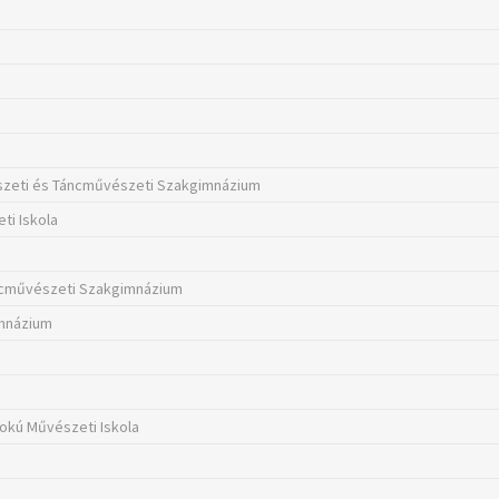
szeti és Táncművészeti Szakgimnázium
ti Iskola
áncművészeti Szakgimnázium
imnázium
fokú Művészeti Iskola