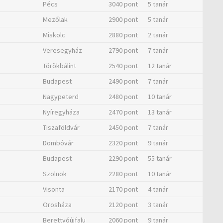
Pécs
3040 pont
5 tanár
Mezőlak
2900 pont
5 tanár
Miskolc
2880 pont
2 tanár
Veresegyház
2790 pont
7 tanár
Törökbálint
2540 pont
12 tanár
Budapest
2490 pont
7 tanár
Nagypeterd
2480 pont
10 tanár
Nyíregyháza
2470 pont
13 tanár
Tiszaföldvár
2450 pont
7 tanár
Dombóvár
2320 pont
9 tanár
Budapest
2290 pont
55 tanár
Szolnok
2280 pont
10 tanár
Visonta
2170 pont
4 tanár
Orosháza
2120 pont
3 tanár
Berettyóújfalu
2060 pont
9 tanár