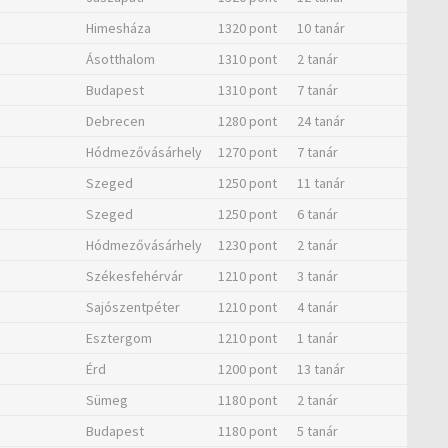
Himesháza
1320 pont
10 tanár
Ásotthalom
1310 pont
2 tanár
Budapest
1310 pont
7 tanár
Debrecen
1280 pont
24 tanár
Hódmezővásárhely
1270 pont
7 tanár
Szeged
1250 pont
11 tanár
Szeged
1250 pont
6 tanár
Hódmezővásárhely
1230 pont
2 tanár
Székesfehérvár
1210 pont
3 tanár
Sajószentpéter
1210 pont
4 tanár
Esztergom
1210 pont
1 tanár
Érd
1200 pont
13 tanár
Sümeg
1180 pont
2 tanár
Budapest
1180 pont
5 tanár