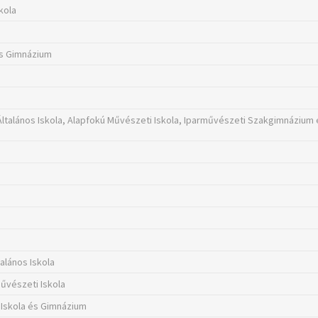
kola
és Gimnázium
ltalános Iskola, Alapfokú Művészeti Iskola, Iparművészeti Szakgimnázium 
lános Iskola
űvészeti Iskola
 Iskola és Gimnázium