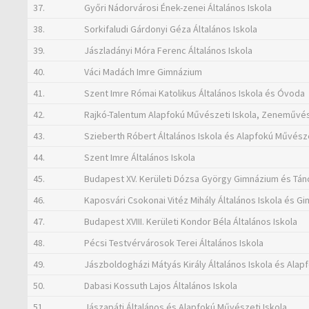
37.
Győri Nádorvárosi Ének-zenei Általános Iskola
38.
Sorkifaludi Gárdonyi Géza Általános Iskola
39.
Jászladányi Móra Ferenc Általános Iskola
40.
Váci Madách Imre Gimnázium
41.
Szent Imre Római Katolikus Általános Iskola és Óvoda
42.
Rajkó-Talentum Alapfokú Művészeti Iskola, Zeneművé
43.
Szieberth Róbert Általános Iskola és Alapfokú Művésze
44.
Szent Imre Általános Iskola
45.
Budapest XV. Kerületi Dózsa György Gimnázium és T
46.
Kaposvári Csokonai Vitéz Mihály Általános Iskola és G
47.
Budapest XVIII. Kerületi Kondor Béla Általános Iskola
48.
Pécsi Testvérvárosok Terei Általános Iskola
49.
Jászboldogházi Mátyás Király Általános Iskola és Alap
50.
Dabasi Kossuth Lajos Általános Iskola
51.
Jászapáti Általános és Alapfokú Művészeti Iskola