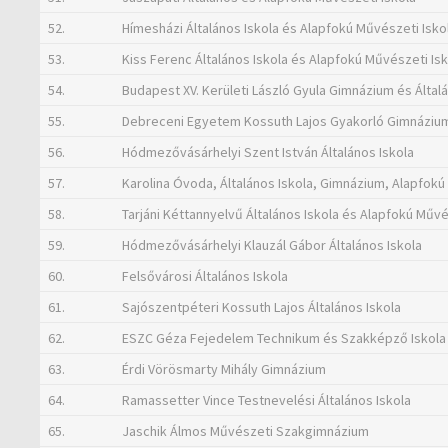
52.
Hímesházi Általános Iskola és Alapfokú Művészeti Isko
53.
Kiss Ferenc Általános Iskola és Alapfokú Művészeti Is
54.
Budapest XV. Kerületi László Gyula Gimnázium és Általá
55.
Debreceni Egyetem Kossuth Lajos Gyakorló Gimnáziuma
56.
Hódmezővásárhelyi Szent István Általános Iskola
57.
Karolina Óvoda, Általános Iskola, Gimnázium, Alapfokú
58.
Tarjáni Kéttannyelvű Általános Iskola és Alapfokú Művé
59.
Hódmezővásárhelyi Klauzál Gábor Általános Iskola
60.
Felsővárosi Általános Iskola
61.
Sajószentpéteri Kossuth Lajos Általános Iskola
62.
ESZC Géza Fejedelem Technikum és Szakképző Iskola
63.
Érdi Vörösmarty Mihály Gimnázium
64.
Ramassetter Vince Testnevelési Általános Iskola
65.
Jaschik Álmos Művészeti Szakgimnázium