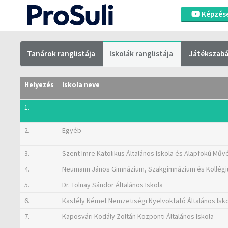
Képzés
Tanárok ranglistája
Iskolák ranglistája
Játékszabá
Helyezés
Iskola neve
1.
2.
Egyéb
3.
Szent Imre Katolikus Általános Iskola és Alapfokú Művé
4.
Neumann János Gimnázium, Szakgimnázium és Kollég
5.
Dr. Tolnay Sándor Általános Iskola
6.
Kastély Német Nemzetiségi Nyelvoktató Általános Isk
7.
Kaposvári Kodály Zoltán Központi Általános Iskola