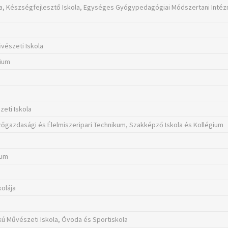
kola, Készségfejlesztő Iskola, Egységes Gyógypedagógiai Módszertani Inté
vészeti Iskola
zium
zeti Iskola
zőgazdasági és Élelmiszeripari Technikum, Szakképző Iskola és Kollégium
ium
kolája
kú Művészeti Iskola, Óvoda és Sportiskola