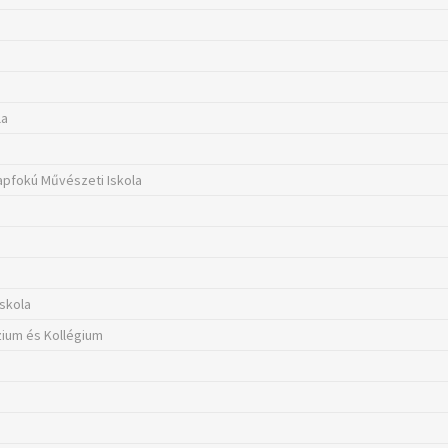
la
lapfokú Művészeti Iskola
Iskola
zium és Kollégium