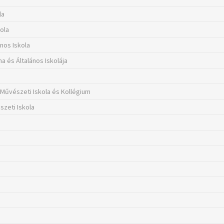
la
kola
nos Iskola
 és Általános Iskolája
 Művészeti Iskola és Kollégium
szeti Iskola