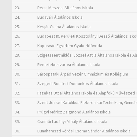
23.
Pécsi Meszesi Általános Iskola
24.
Budavári Általános Iskola
25.
Kesjár Csaba Általános Iskola
26.
Budapest IX. Kerületi Kosztolányi Dezső Általános Isko
27.
Kaposvári Egyetem Gyakorlóóvoda
28.
Szigetszentmiklósi József Attila Általános Iskola és A
29.
Remetekertvárosi Általános Iskola
30.
Sárospataki Árpád Vezér Gimnázium és Kollégium
31.
Szegedi Bonifert Domonkos Általános Iskola
32.
Fazekas Utcai Általános Iskola és Alapfokú Művészeti 
33.
Szent József Katolikus Elektronikai Technikum, Gimná
34.
Prügyi Móricz Zsigmond Általános Iskola
35.
Csemői Ladányi Mihály Általános Iskola
36.
Dunaharaszti Kőrösi Csoma Sándor Általános Iskola