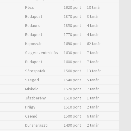
Pécs
1920 pont
10 tanár
Budapest
1870 pont
3 tanár
Budaörs
1850 pont
4 tanár
Budapest
1770 pont
4 tanár
Kaposvár
1690 pont
62 tanár
Szigetszentmiklós
1630 pont
7 tanár
Budapest
1600 pont
7 tanár
Sárospatak
1560 pont
13 tanár
Szeged
1540 pont
5 tanár
Miskolc
1520 pont
7 tanár
Jászberény
1510 pont
1 tanár
Prügy
1510 pont
2 tanár
Csemő
1500 pont
6 tanár
Dunaharaszti
1490 pont
2 tanár