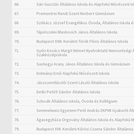
66.
Sári Gusztáv Általános Iskola és Alapfokú Művészeti Is
67.
Premontrei Rendi Szent Norbert Gimnázium
68.
Székács József Evangélikus Óvoda, Általános Iskola 
69.
Tápiószelei Blaskovich János Általános Iskola
70.
Budapest XXIII. Kerületi Török Flóris Általános Iskola
71.
Győri Kovács Margit Német Nyelvoktató Nemzetiségi Á
Szakközépiskola
72.
Sashegyi Arany János Általános Iskola és Gimnázium
73.
Dohnányi Ernő Alapfokú Művészeti Iskola
74.
Jászszentlászlói Szent László Általános Iskola
75.
Detki Petőfi Sándor Általános Iskola
76.
Szlovák Általános Iskola, Óvoda és Kollégium
77.
Semmelweis Egyetem Pető András EKPMI Gyakorló Álta
78.
Ágasegyháza-Orgovány Általános Iskola és Alapfokú M
79.
Budapest XVII. Kerületi Kőrösi Csoma Sándor Általános